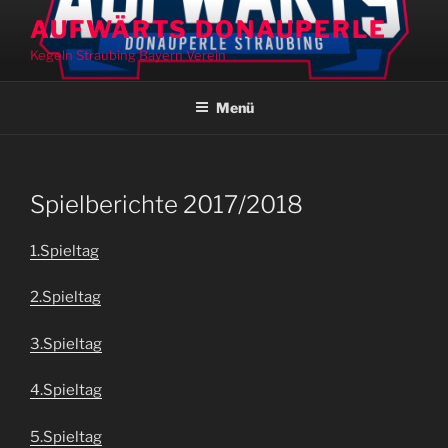
Zum
AUFWÄRTS DONAUPERLE
Inhalt
Kegeln Straubing Bayern Verein
springen
Menü
Spielberichte 2017/2018
1.Spieltag
2.Spieltag
3.Spieltag
4.Spieltag
5.Spieltag